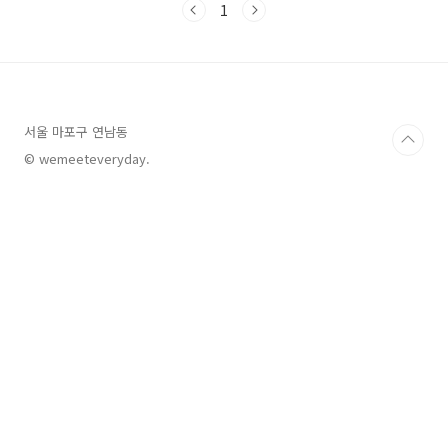
1
트로 재발행하는 것에 대해 허용하지 않으며 법적 문제가 발생해도
책임지지 않습니다. 이 개인보호 정책은 알림 없이 수정될 수 있습
니다.. 개인정보보호 정책과 관련해 궁금한 점이 있으시면 방명록을
이용해서 질문을 남겨주세요. 마지막으로 2020년 07월 20일에 업
데이트되었습니다. 'Wemeeteveryday Blog' Pri..
서울 마포구 연남동
© wemeeteveryday.