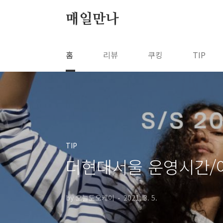
본문 바로가기
매일만나
홈
리뷰
쿠킹
TIP
TIP
더현대서울 운영시간/
by 오늘도오케이
2021. 3. 5.