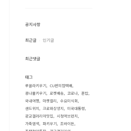
공지사항
최근글
인기글
최근댓글
태그
루꼴라키우기
CU편의점택배
콩나물키우기
로켓배송
코로나
혼밥
국내여행
마켓컬리
수요미식회
샌드위치
크로와상생지
미국대통령
광교갤러리아맛집
시청역브런치
가죽염색
파키우기
조바이든