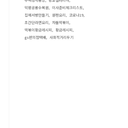
주택청약통장
광교갤러리아
덕평공룡수목원
이사준비체크리스트
집에서빵만들기
원팬요리
코로나19
초간단라면요리
차돌떡볶이
떡볶이황금레시피
황금레시피
gs편의점택배
사회적거리두기