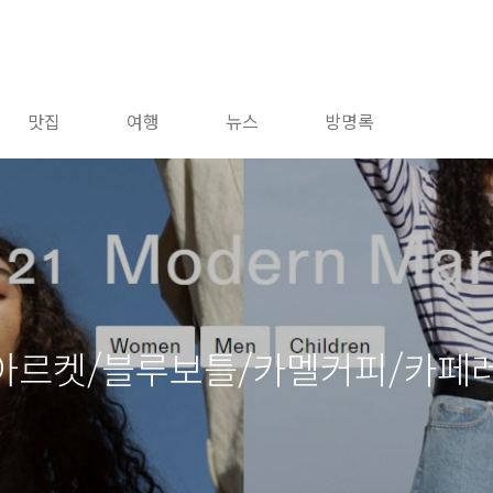
맛집
여행
뉴스
방명록
아르켓/블루보틀/카멜커피/카페