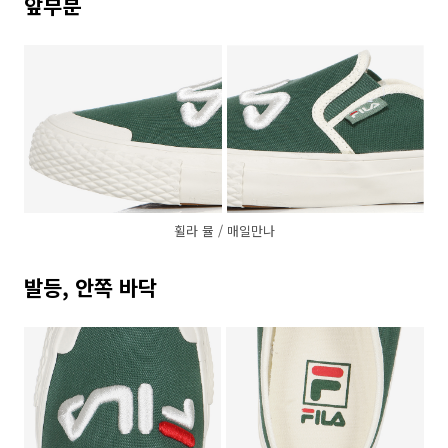
앞부분
휠라 뮬 / 매일만나
발등, 안쪽 바닥