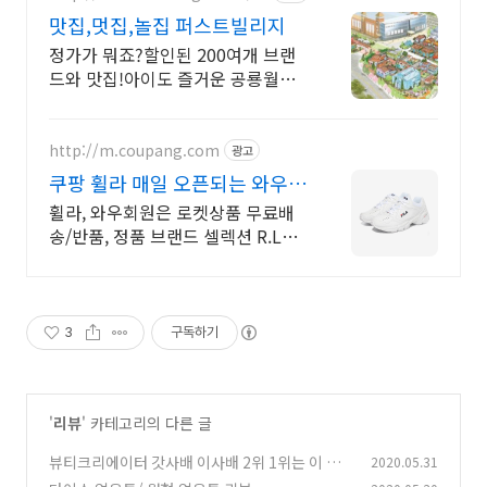
맛집,멋집,놀집 퍼스트빌리지
정가가 뭐죠?할인된 200여개 브랜
드와 맛집!아이도 즐거운 공룡월드,
챔피언까지!
http://m.coupang.com
광고
쿠팡 휠라 매일 오픈되는 와우회
원 특가
휠라, 와우회원은 로켓상품 무료배
송/반품, 정품 브랜드 셀렉션 R.LUX
입점. 꼭 필요한 제품은 쿠팡에서 더
저렴하게, 로켓배송으로 더 빠르게!
3
구독하기
'
리뷰
' 카테고리의 다른 글
뷰티크리에이터 갓사배 이사배 2위 1위는 이 분.
2020.05.31