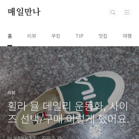
본문 바로가기
매일만나
홈
리뷰
쿠킹
TIP
맛집
여행
리뷰
휠라 뮬 데일리 운동화, 사이
즈 선택/구매 이렇게 했어요.
by 오늘도오케이
2020. 5. 26.