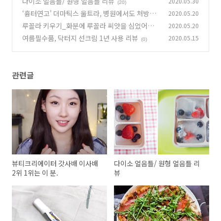
다이소 얼음틀/ 원형 얼음틀 리뷰
2020.05.30
(20)
(20)
‘흉터연고' 더마틱스 울트라, 병원에서도 처방하
2020.05.20
네요
루꼴라 키우기_화분에 루꼴라 씨앗을 심었어요!
2020.05.20
(15)
(키트, 효능, 팁)
여름필수품, 닥터지 선크림 1년 사용 리뷰
2020.05.15
(4)
(0)
관련글
뷰티크리에이터 갓사배 이사배
다이소 얼음틀/ 원형 얼음틀 리
2위 1위는 이 분.
뷰