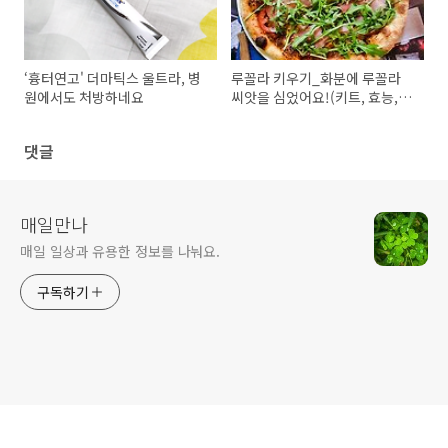
‘흉터연고' 더마틱스 울트라, 병
루꼴라 키우기_화분에 루꼴라
원에서도 처방하네요
씨앗을 심었어요!(키트, 효능,
팁)
댓글
매일만나
매일 일상과 유용한 정보를 나눠요.
구독하기