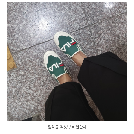
휠라뮬 착샷! / 매일만나