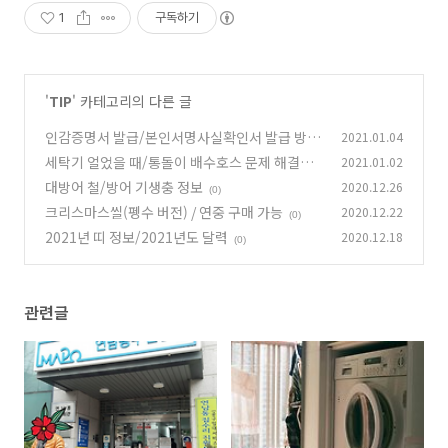
1
구독하기
'
TIP
' 카테고리의 다른 글
인감증명서 발급/본인서명사실확인서 발급 방
2021.01.04
법,비용은?
세탁기 얼었을 때/통돌이 배수호스 문제 해결법
2021.01.02
(0)
대방어 철/방어 기생충 정보
2020.12.26
(0)
(0)
크리스마스씰(펭수 버전) / 연중 구매 가능
2020.12.22
(0)
2021년 띠 정보/2021년도 달력
2020.12.18
(0)
관련글