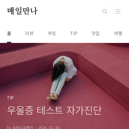
본문 바로가기
매일만나
홈
리뷰
쿠킹
TIP
맛집
여행
TIP
우울증 테스트 자가진단
by 오늘도오케이
2020. 12. 30.