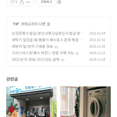
1
구독하기
'
TIP
' 카테고리의 다른 글
인감증명서 발급/본인서명사실확인서 발급 방
2021.01.04
법,비용은?
세탁기 얼었을 때/통돌이 배수호스 문제 해결법
2021.01.02
(0)
대방어 철/방어 기생충 정보
2020.12.26
(0)
(0)
크리스마스씰(펭수 버전) / 연중 구매 가능
2020.12.22
(0)
2021년 띠 정보/2021년도 달력
2020.12.18
(0)
관련글