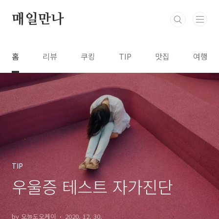
본문 바로가기
매일만나
홈
리뷰
쿠킹
TIP
맛집
여행
TIP
우울증 테스트 자가진단
by 오늘도오케이
2020. 12. 30.