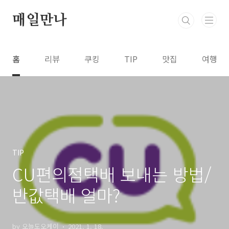
본문 바로가기
매일만나
홈
리뷰
쿠킹
TIP
맛집
여행
TIP
CU편의점택배 보내는 방법/
반값택배 얼마?
by 오늘도오케이
2021. 1. 18.