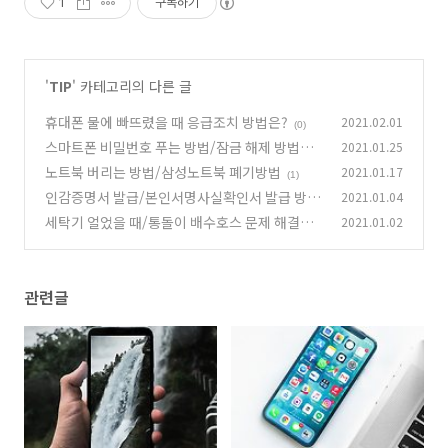
1
구독하기
'
TIP
' 카테고리의 다른 글
휴대폰 물에 빠뜨렸을 때 응급조치 방법은?
2021.02.01
(0)
스마트폰 비밀번호 푸는 방법/잠금 해제 방법은?
2021.01.25
노트북 버리는 방법/삼성노트북 폐기방법
2021.01.17
(1)
(1)
인감증명서 발급/본인서명사실확인서 발급 방
2021.01.04
법,비용은?
세탁기 얼었을 때/통돌이 배수호스 문제 해결법
2021.01.02
(0)
(0)
관련글