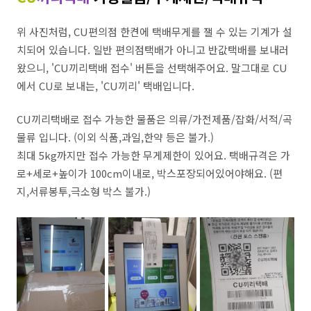
위 사진처럼, CU편의점 한켠에 택배무게를 잴 수 있는 기계가 설
치되어 있습니다. 일반 편의점택배가 아니고 반값택배를 보내러
왔으니, 'CU끼리택배 접수' 버튼을 선택해주어요. 말그대로 CU
에서 CU로 보내는, 'CU끼리' 택배입니다.
CU끼리택배로 접수 가능한 물품은 의류/가전제품/잡화/서적/곡
물류 입니다. (이외 식품,과일,한약 등은 불가.)
최대 5kg까지만 접수 가능한 무게제한이 있어요. 택배규격은 가
로+세로+높이가 100cm이내로, 박스포장되어있어야해요. (편
지,서류봉투,극소형 박스 불가.)