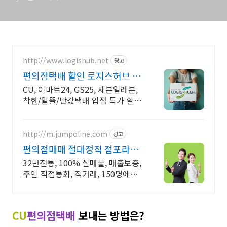
http://www.logishub.net
광고
편의점택배 할인 로지스허브 빠
른 배송은 퀵서비스 예약!
CU, 이마트24, GS25, 세븐일레븐,
착한/알뜰/반값택배 입점 특가 할인
중
http://m.jumpoline.com
광고
편의점매매 절대정직 점포라인
빠른 직거래 & 안전중개거래
32년전통, 100% 실매물, 매출보증,
주인 직접통화, 직거래, 150명에이
전트
CU
편의점
택배
보내는 방법은?