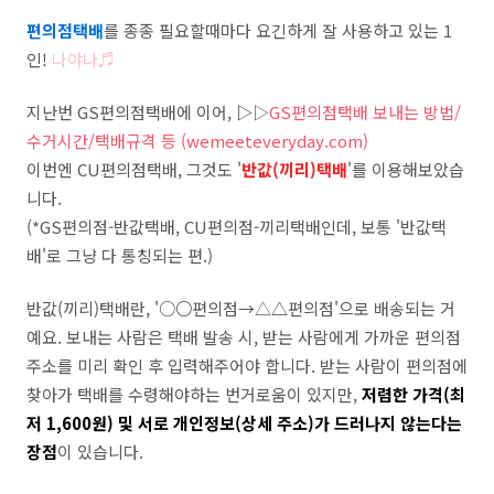
편의점택배
를 종종 필요할때마다 요긴하게 잘 사용하고 있는 1
인!
나야나♬
지난번 GS편의점택배에 이어,
▷
▷
GS편의점택배 보내는 방법/
수거시간/택배규격 등 (wemeeteveryday.com)
이번엔 CU편의점택배, 그것도 '
반값(끼리)택배
'를 이용해보았습
니다.
(*GS편의점-반값택배, CU편의점-끼리택배인데, 보통 '반값택
배'로 그냥 다 통칭되는 편.)
반값(끼리)택배란, '○
○
편의점→△
△
편의점'으로 배송되는 거
예요. 보내는 사람은 택배 발송 시, 받는 사람에게 가까운 편의점
주소를 미리 확인 후 입력해주어야 합니다. 받는 사람이 편의점에
찾아가 택배를 수령해야하는 번거로움이 있지만,
저렴한 가격(최
저 1,600원) 및 서로 개인정보(상세 주소)가 드러나지 않는다는
장점
이 있습니다.