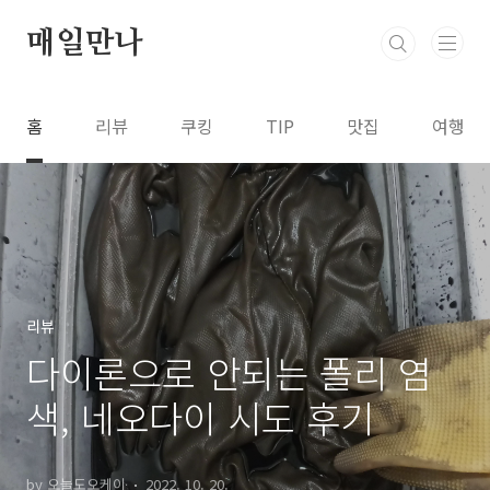
본문 바로가기
매일만나
홈
리뷰
쿠킹
TIP
맛집
여행
리뷰
다이론으로 안되는 폴리 염
색, 네오다이 시도 후기
by 오늘도오케이
2022. 10. 20.