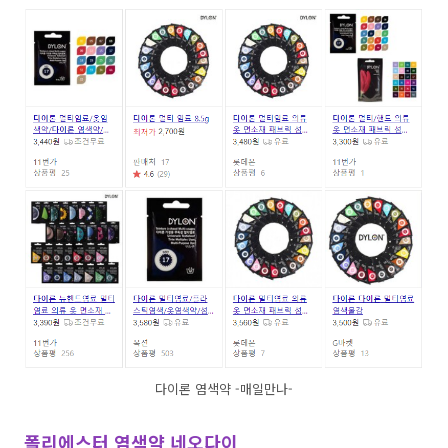
다이론 염색약 -매일만나-
폴리에스터 염색약 네오다이