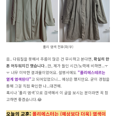
폴리 염색 전후(좌/우)
음.. 다림질을 못해서 주름이 많은 건 무시하고 본다면,
확실히 한
톤 어두워지긴 했습니다
...만, 제가 들인 시간/노력에 비하면...ㅜ
ㅜ 너무 미약한 결과물이었어요. 설명서에도
"폴리에스테르는
옅게 염색된다"
고 되어있었으니... 예상은 했지만요. 굳이 경험을
통해 그걸 직접 확인한 나...대견해.
혹시나 '폴리 염색'으로 검색해서 이 글을 보시는 분이라면 꼭 참
고하면 좋겠습니다.😂
오늘의 교훈:
폴리에스터는 (예상보다 더욱) 염색이