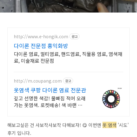
http://www.e-hongik.com
광고
다이론 전문점 홍익화방
다이론 염료, 멀티염료, 핸드염료, 직물용 염료, 염색재
료, 미술재료 전문점
http://m.coupang.com
광고
옷염색 쿠팡 다이론 염료 전문관
깊고 선명한 색감! 물빠짐 적어 오래
가는 옷염색. 로켓배송! 색 바랜 옷
도 걱정 마세요! 가성비 좋은 멀티염
료로 새 옷 변신.
해보고싶은 건 사보작사보작 다해보자! 😋 이번엔
옷 염색
'시도'
후기 입니다.