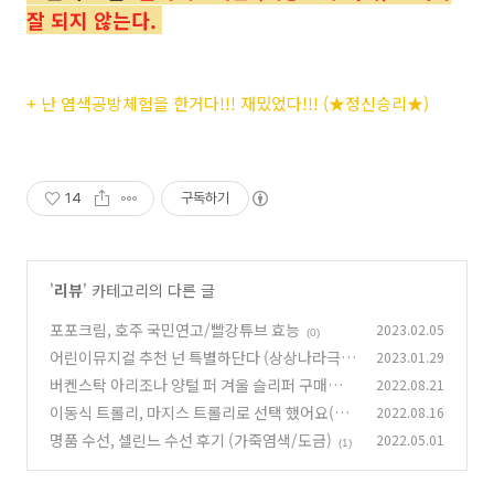
잘 되지 않는다.
+ 난 염색공방체험을 한거다!!! 재밌었다!!! (
★
정신승리★)
14
구독하기
'
리뷰
' 카테고리의 다른 글
포포크림, 호주 국민연고/빨강튜브 효능
2023.02.05
(0)
어린이뮤지컬 추천 넌 특별하단다 (상상나라극
2023.01.29
장)
버켄스탁 아리조나 양털 퍼 겨울 슬리퍼 구매후기
2022.08.21
(2)
이동식 트롤리, 마지스 트롤리로 선택 했어요(5
2022.08.16
(0)
단/그레이/360도 회전)
명품 수선, 셀린느 수선 후기 (가죽염색/도금)
2022.05.01
(0)
(1)