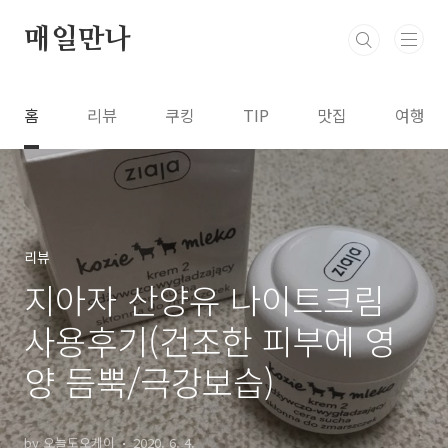
본문 바로가기
매일만나
홈
리뷰
쿠킹
TIP
맛집
여행
리뷰
지아자 산양유 나이트크림
사용후기(건조한 피부에 영
양 듬뿍/극강보습)
by 오늘도오케이
2020. 6. 4.