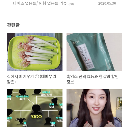
다이소 얼음틀/ 원형 얼음틀 리뷰
2020.05.30
(20)
(20)
관련글
집에서 파키우기 ① (대파뿌리
흑염소 진액 효능과 한살림 할인
활용)
정보