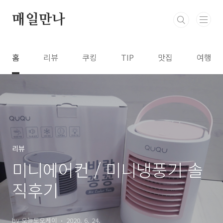
본문 바로가기
매일만나
홈
리뷰
쿠킹
TIP
맛집
여행
리뷰
미니에어컨 / 미니냉풍기 솔
직후기
by 오늘도오케이
2020. 6. 24.