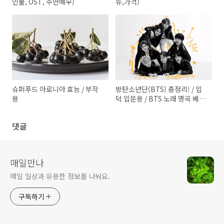
인물, OST, 주연배우)
뉴,가격)
슈퍼푸드 아로니아 효능 / 부작
방탄소년단(BTS) 총정리! / 입
용
덕 입문용 / BTS 노래 명곡 베스
트10
댓글
매일만나
매일 일상과 유용한 정보를 나눠요.
구독하기