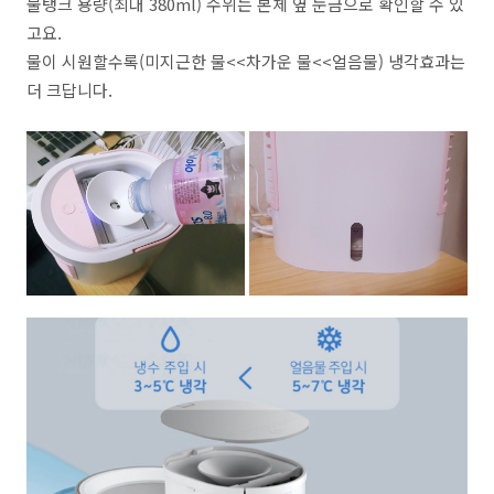
물탱크 용량(최대 380ml) 수위는 본체 옆 눈금으로 확인할 수 있
고요.
물이 시원할수록(미지근한 물<<차가운 물<<얼음물) 냉각효과는
더 크답니다.