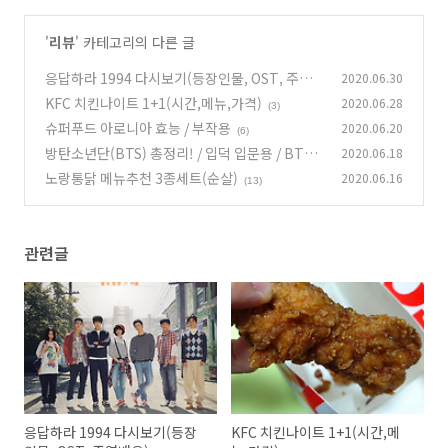
'
리뷰
' 카테고리의 다른 글
응답하라 1994 다시보기(등장인물, OST, 주연
2020.06.30
배우)
KFC 치킨나이트 1+1(시간,메뉴,가격)
2020.06.28
(1)
(3)
슈퍼푸드 아로니아 효능 / 부작용
2020.06.20
(6)
방탄소년단(BTS) 총정리! / 입덕 입문용 / BTS
2020.06.18
노래 명곡 베스트10
노랑통닭 메뉴추천 3종세트(순살)
2020.06.16
(0)
(13)
관련글
응답하라 1994 다시보기(등장
KFC 치킨나이트 1+1(시간,메