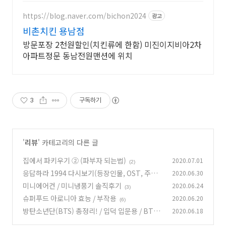
https://blog.naver.com/bichon2024
광고
비촌치킨 용남점
방문포장 2천원할인(치킨류에 한함) 미진이지비아2차
아파트정문 동남전원맨션에 위치
3
구독하기
'
리뷰
' 카테고리의 다른 글
집에서 파키우기 ② (파부자 되는법)
2020.07.01
(2)
응답하라 1994 다시보기(등장인물, OST, 주연
2020.06.30
배우)
미니에어컨 / 미니냉풍기 솔직후기
2020.06.24
(1)
(3)
슈퍼푸드 아로니아 효능 / 부작용
2020.06.20
(6)
방탄소년단(BTS) 총정리! / 입덕 입문용 / BTS
2020.06.18
노래 명곡 베스트10
(0)