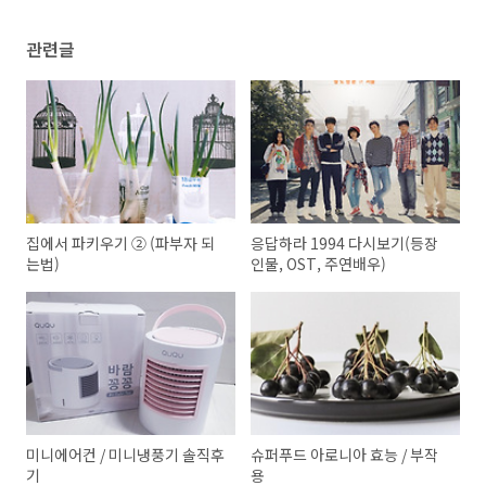
관련글
집에서 파키우기 ② (파부자 되
응답하라 1994 다시보기(등장
는법)
인물, OST, 주연배우)
미니에어컨 / 미니냉풍기 솔직후
슈퍼푸드 아로니아 효능 / 부작
기
용