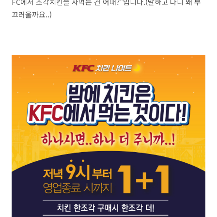
FC에서 조각치킨을 사먹는 건 어때?"입니다.(말하고 나니 왜 부
끄러울까요..)