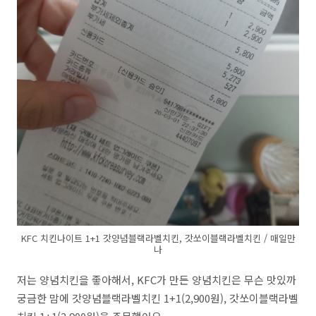
KFC 치킨나이트 1+1 갓양념블랙라벨치킨, 갓쏘이블랙라벨치킨 / 매일만
나
저는 양념치킨을 좋아해서, KFC가 만든 양념치킨은 무슨 맛있까
궁금한 맘에 갓양념블랙라벨치킨 1+1(2,900원), 갓쏘이블랙라벨