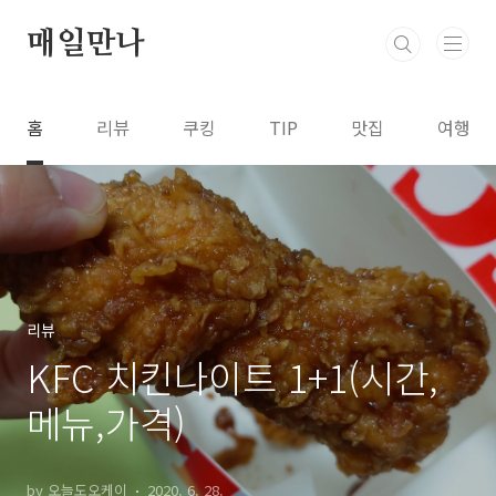
본문 바로가기
매일만나
홈
리뷰
쿠킹
TIP
맛집
여행
리뷰
KFC 치킨나이트 1+1(시간,
메뉴,가격)
by 오늘도오케이
2020. 6. 28.