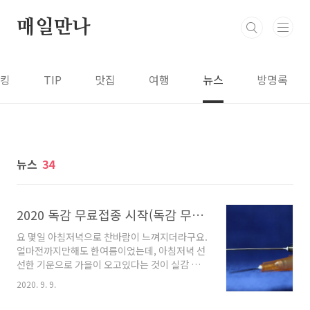
본문 바로가기
매일만나
킹
TIP
맛집
여행
뉴스
방명록
뉴스
34
2020 독감 무료접종 시작(독감 무료접종 대상자, 무료접종 장소 등)
요 몇일 아침저녁으로 찬바람이 느껴지더라구요.
얼마전까지만해도 한여름이었는데, 아침저녁 선
선한 기운으로 가을이 오고있다는 것이 실감 나
는 요즘입니다. 가을이 되고 날씨가 더 쌀쌀해지
2020. 9. 9.
면 이제 독감이라는 불청객이 찾아올텐데요, 올
해는 초기증상이 비슷하다는 코로나바이러스까