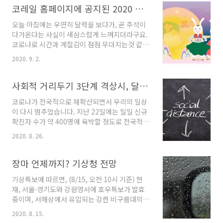
지 겹쳐 더욱더 조심스러운 상황입니다. 독감과
코레일 홈페이지에 공지된 2020 추석 기차표 예매일정
코로나, 무슨차이가 있을까? 독감은 인플루엔자
오늘 아침에는 우연히 달력을 보다가, 곧 추석이
바이러스를 의미하는데, 일반적으로 '독감' 이라
다가온다는 사실이 새삼스럽게 느껴지더라구요.
고 많이 알려져 있으며 전염성이 높은 급성 호흡
코로나로 시간과 계절감이 점점 무뎌지는것 같아
기질환이에요. 인플루엔자 바이러스(독감)와 코
요. 그래도 명절이 다가오면서 미리 명절준비를
로나 바이러스를 비교해 보면 이렇습니다. 독감
2020. 9. 2.
시작하신 분들도 계실텐데요, 오늘은 귀경시 기
코로나 원인 인플루엔자 바이러스 코로나 바이러
차를 이용하실 분들에게 도움이 될 만한 정보를
스 잠복기 1~4일 7~14일 대표 증상 고열과 두통,
정리해 보았습니다. 2020 추석 승차권 예매, 작
사회적 거리두기 3단계 격상시, 달라지는 것들은?(2단계/3단계 비교)
오한, 근육통, 인후통, 기침 발열, 마른기침, 호흡
년과 달라진 점은?신종코로나 바이러스 감염증
곤란, 고열, 근..
코로나가 전국적으로 재확산되면서 우리의 일상
이 확산되면서 기존의 현장발매에 대한 우려의
이 다시 멈추었습니다. 지난 22일에는 일일 신규
목소리가 있었는데, 코레일은 이런 상황을 반영
확진자 수가 약 400명에 육박할 정도로 전국적
하여 올해는 온라인과 전화접수로만 승차권 예매
대유행이 확실해 진 상황. 지난 3월에 느꼈던 공
를 진행한다고 밝혔습니다. 매년 역사안에 길게
2020. 8. 26.
포와 허탈함의 감정이 다시 밀려오는 요즘이에
늘어선 대기행렬, 올해는 보기 어려운 풍경이 되
요. 현재 사회적 거리두기 2단계가 되었지만, 전
겠네요. 올해 추석을 맞이하여 열차를 이용해 고
문가들은 전파양상을 고려했을때 2단계는 아무
장마 언제까지? 기상청 전망
향을 방문하실 분들은 현장발매 불가능, 100%
래도 현 상황을 대응하기엔 역부족이라고 하네
온라인과 ARS 전화접..
기상특보에 따르면, (8/15, 오전 10시 기준) 현
요. 그래서 조심스럽게 사회적 거리두기 3단계 격
재, 서울·경기도와 강원영서에 호우특보가 발효
상에 대한 필요성이 이야기 되고 있는 상황인데
중이며, 서해상에서 유입되는 강한 비구름대의
요, 사회적 거리두기가 3단계로 격상될 경우, 우
영향으로 서울·경기도와 강원영서에 오늘 오전
리일상에는 어떤 변화가 있을 수 있을까요? 먼저
2020. 8. 15.
(12시)까지 돌풍과 천둥·번개를 동반한 시간당
사회적 거리두기 2단계와 3단계 조치를 비교해