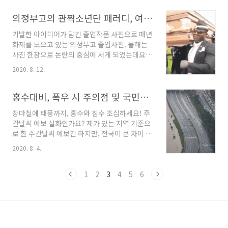
30~40mm의 매우 강한 비가 내립니다. 저지대
보겠습니다. 2단계 3단계 핵심 메시지 불요/불급
와 농경지 침수, 산사태, 축대붕괴 등의 비 피해와
의정부고의 관짝소년단 패러디, 여러분은 어떻게 생각하세요?
한 외출, 모임 및 다중시설 이용자제 필수적 사회
산간, 계곡 등에서는 안전사고에 각별히 유의해
경제활동 외 모..
기발한 아이디어가 담긴 졸업작품 사진으로 매년
야 합니다. 기상청 예보에 따르면, 오늘 오전까지
화제를 모으고 있는 의정부고 졸업사진. 올해는
중부에 많은 비가 오고, 낮부터 약 일주일간 전국
사진 한장으로 논란의 중심에 서게 되었는데요.
무더위가 올 거라고 하는데요. 끝날 듯 끝나지 않
바로 얼마전 온라인을 뜨겁게 달군 관짝소년단을
는 2020 장마인 것 같습니다. COVID-19로 집에
2020. 8. 12.
패러디한 사진 때문입니다. 대체 이 사진이 왜 이
머무르는 시간이 길다보니, 괜히 더더 장마가 길
슈가 되고 있는 것일까요? 관짝소년단, 그게 뭐예
게 느껴지는 건가...?했는데 >>현재까지 역대 최
요?관짝소년단은 ‘관짝’과 ‘방탄소년단’의 합성
홍수대비, 폭우 시 주의점 및 국민행동요령
장 강수일수(37.8일) 맞다..
어로, 관을 어깨에 올리고 춤을 추는 아프리카 가
장마철에 태풍까지, 홍수와 침수 조심하세요! 주
나의 독특한 장례 문화가 인터넷상에서 영상으로
간날씨 예보 실화인가요? 제가 있는 지역 기준으
퍼지게 되면서 하나의 밈(MEME)으로 자리잡게
로 한 주간날씨 예보긴 하지만, 전국이 큰 차이 없
되었어요. 밈(MEME)이란? 밈(meme) 뜻, 인싸
는 것 같습니다. 올 여름 장마 기간이 유난히 긴
라면 알고 있어야 할 2020 트렌트 키워드밈
2020. 8. 4.
것 같은데 강수량도 많은데다, 특히나 갑자기 폭
(meme)? 그게 뭔데? 먹는거야? 오늘은 2020
우가 내리는 경우가 많아 더 조심해야 할 것 같아
년도 인터넷을 뜨겁게 달군, 밈(meme)의 뜻과
요. 게다가 앞으로도 최소 일주일 이상 계속 비 예
1
2
3
4
5
6
몇가지 예시들에 대해 알아보도록 하겠습니..
보가 있고 태풍까지 우리나라로 접근하고 있다는
뉴스도 들려서, 홍수와 침수 피해를 더욱 유의해
야겠네요. 홍수 예보, 홍수 경보 시 국민행동요령
내리는 비를 막을 수가 없죠. 물론 비가 너무 많이
내리면 댐의 수문을 조절하는 등 조치를 취하지