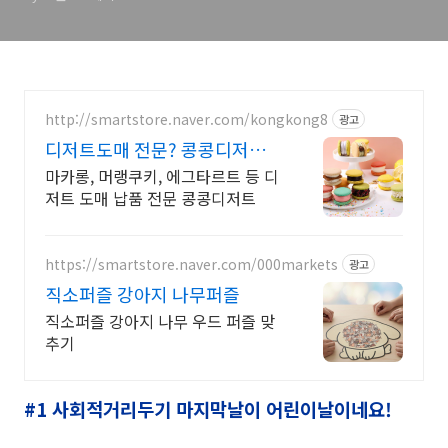
http://smartstore.naver.com/kongkong8
광고
디저트도매 전문? 콩콩디저트
대량 주문 및 도매 납품
마카롱, 머랭쿠키, 에그타르트 등 디
저트 도매 납품 전문 콩콩디저트
https://smartstore.naver.com/000markets
광고
직소퍼즐 강아지 나무퍼즐
직소퍼즐 강아지 나무 우드 퍼즐 맞
추기
#1 사회적거리두기 마지막날이
어린이날이네요!