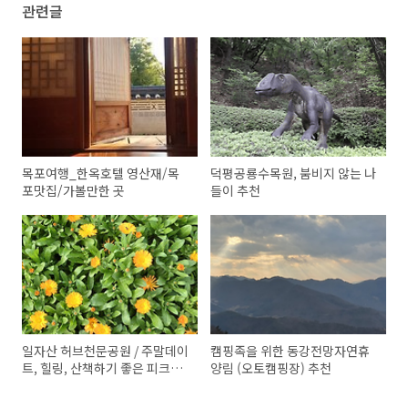
관련글
목포여행_한옥호텔 영산재/목
덕평공룡수목원, 붐비지 않는 나
포맛집/가볼만한 곳
들이 추천
일자산 허브천문공원 / 주말데이
캠핑족을 위한 동강전망자연휴
트, 힐링, 산책하기 좋은 피크닉
양림 (오토캠핑장) 추천
장소 추천