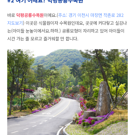
바로
덕평공룡수목원
이에요.(
주소: 경기 이천시 마장면 작촌로 282
지도보기
) 이곳은 식물원이자 수목원인데요, 곳곳에 커다랗고 실감나
는(아이들 눈높이에서
요.하하.
) 공룡모형이 자리하고 있어 아이들이
시간 가는 줄 모르고 즐거워할 만 합니다.