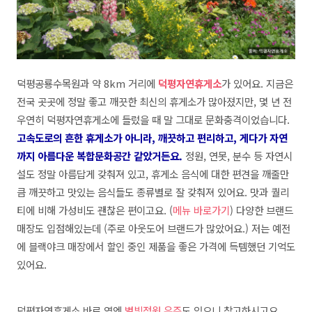
덕평공룡수목원과 약 8km 거리에
덕평자연휴게소
가 있어요. 지금은
전국 곳곳에 정말 좋고 깨끗한 최신의 휴게소가 많아졌지만, 몇 년 전
우연히 덕평자연휴게소에 들렀을 때 말 그대로 문화충격이었습니다.
고속도로의 흔한 휴게소가 아니라, 깨끗하고 편리하고, 게다가 자연
까지 아름다운 복합문화공간 같았거든요.
정원, 연못, 분수 등 자연시
설도 정말 아름답게 갖춰져 있고, 휴게소 음식에 대한 편견을 깨줄만
큼 깨끗하고 맛있는 음식들도 종류별로 잘 갖춰져 있어요. 맛과 퀄리
티에 비해 가성비도 괜찮은 편이고요. (
메뉴 바로가기
)
다양한 브랜드
매장도 입점해있는데 (주로 아웃도어 브랜드가 많았어요.) 저는 예전
에 블랙야크 매장에서 할인 중인 제품을 좋은 가격에 득템했던 기억도
있어요.
덕평자연휴게소 바로 옆엔
별빛정원 우주
도 있으니 참고하시고요.