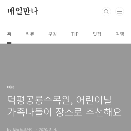
본문 바로가기
매일만나
홈
리뷰
쿠킹
TIP
맛집
여행
여행
덕평공룡수목원, 어린이날
가족나들이 장소로 추천해요
by 오늘도오케이
2020. 5. 4.