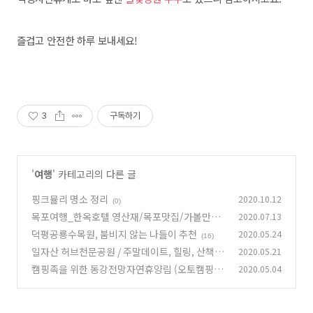
즐겁고 안전한 하루 보내세요!
3
구독하기
'
여행
' 카테고리의 다른 글
핑크뮬리 명소 정리
2020.10.12
(0)
목포여행_한옥호텔 영산재/목포맛집/가볼만한
2020.07.13
곳
덕평공룡수목원, 붐비지 않는 나들이 추천
2020.05.24
(2)
(16)
일자산 허브천문공원 / 주말데이트, 힐링, 산책하
2020.05.21
기 좋은 피크닉 장소 추천
캠핑족을 위한 동강전망자연휴양림 (오토캠핑
2020.05.04
(25)
장) 추천
(0)