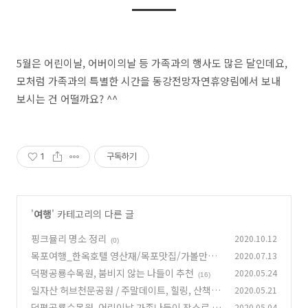
5월은 어린이날, 어버이의날 등 가족과의 행사도 많은 달인데요,
모처럼 가족과의 특별한 시간을 동강전망자연휴양림에서 보내
보시는 건 어떨까요? ^^
1
구독하기
'
여행
' 카테고리의 다른 글
핑크뮬리 명소 정리
2020.10.12
(0)
목포여행_한옥호텔 영산재/목포맛집/가볼만한
2020.07.13
곳
덕평공룡수목원, 붐비지 않는 나들이 추천
2020.05.24
(2)
(16)
일자산 허브천문공원 / 주말데이트, 힐링, 산책하
2020.05.21
기 좋은 피크닉 장소 추천
덕평공룡수목원, 어린이날 가족나들이 장소로 추
2020.05.04
(25)