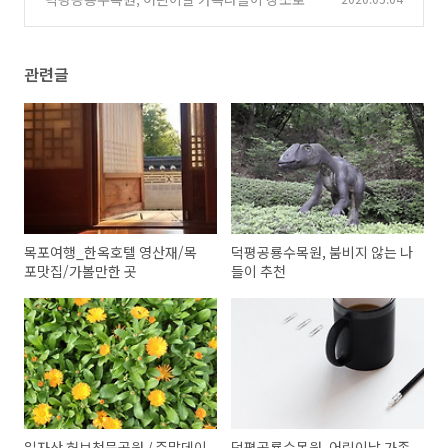
천해요
(2)
관련글
목포여행_한옥호텔 영산재/목
덕평공룡수목원, 붐비지 않는 나
포맛집/가볼만한 곳
들이 추천
일자산 허브천문공원 / 주말데이
덕평공룡수목원, 어린이날 가족