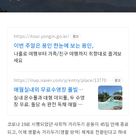
https://itour.yongin.go.kr/
광고
이번 주말은 용인 한눈에 보는 용인,
나홀로 여행부터 가족/친구 여행까지 취향대로 즐겨보
세요
https://map.naver.com/p/entry/place/1377088
광고
033
애월실내외 무료수영장 풀빌라
반려견 동반 이국적 감성숙소
실내 온수풀과 대형 야외풀, 두 수영
장 무료. 돌담 속 완전 독채 애월 풀
빌라. 물놀이용품 완비, 아이도 반려
견도 환영. 이국적 감성에 불멍과 파
티까지 즐겨요.
코로나 19로 시행되었던 사회적 거리두기 운동이 45일 만에 종료
되고, 이제 생활속 거리두기(생활 방역) 체계로 전환된다고 하네