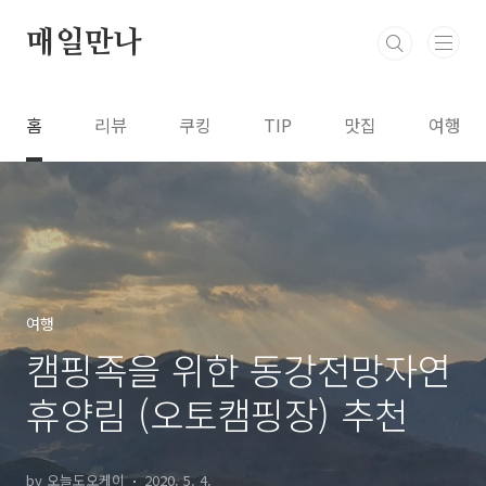
본문 바로가기
매일만나
홈
리뷰
쿠킹
TIP
맛집
여행
여행
캠핑족을 위한 동강전망자연
휴양림 (오토캠핑장) 추천
by 오늘도오케이
2020. 5. 4.