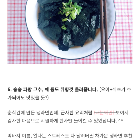
6. 송송 파랑 고추, 깨 등도 취향껏 올려줍니다.
(오이+식초가 추
가되어도 맛있을 듯?)
순식간에 만든 냉라면인데,
근사한 요리처럼
(내눈에만)
보여서
감사한 마음으로 시원하게 한사발 들이킬 수 있었답니다. ^^
막바지 여름, 열나는 스트레스도 다 날려버릴 차가운 냉라면 추천