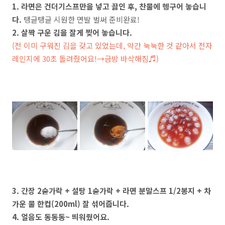
1. 라면은 건더기스프만을 넣고 끓인 후, 찬물에 헹구어 놓습니
다.
탱글탱글 시원한 면발 벌써 준비완료!
2. 살짝 구운 김을 잘게 찢어 놓습니다.
(전 이미 구워진 김을 갖고 있었는데, 약간 눅눅한 것 같아서 전자
레인지에 30초 돌려줬어요!→금방 바삭해짐♬)
3. 간장 2숟가락 + 설탕 1숟가락 + 라면 분말스프 1/2봉지 + 차
가운 물 한컵(200ml) 잘 섞어줍니다.
4. 얼음도 동동동~ 띄워줬어요.