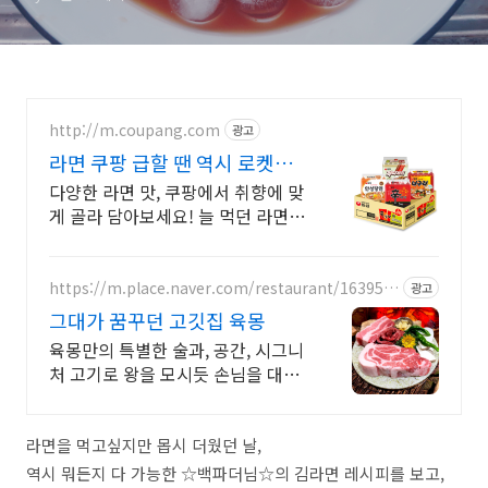
http://m.coupang.com
광고
라면 쿠팡 급할 땐 역시 로켓배
송
다양한 라면 맛, 쿠팡에서 취향에 맞
게 골라 담아보세요! 늘 먹던 라면이
지겹다면, 오늘주문 내일도착 로켓
배송으로 새로운 맛을!
https://m.place.naver.com/restaurant/163951
광고
6083
그대가 꿈꾸던 고깃집 육몽
육몽만의 특별한 술과, 공간, 시그니
처 고기로 왕을 모시듯 손님을 대접
합니다
라면을 먹고싶지만 몹시 더웠던 날,
역시 뭐든지 다 가능한 ☆백파더님☆의 김라면 레시피를 보고,