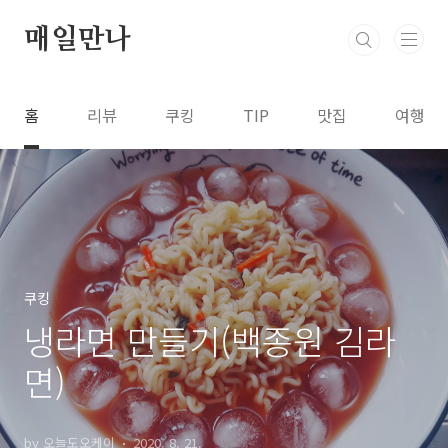
본문 바로가기
매일만나
홈
리뷰
쿠킹
TIP
맛집
여행
쿠킹
냉라면 만들기(백종원 김라
면)
by 오늘도오케이
2020. 8. 21.