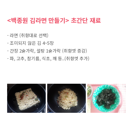
<백종원 김라면 만들기> 초간단 재료
- 라면 (취향대로 선택)
- 조미되지 않은 김 4~5장
- 간장 2숟가락, 설탕 1숟가락 (취향껏 증감)
- 파, 고추, 참기름, 식초, 깨 등..(취향껏 추가)