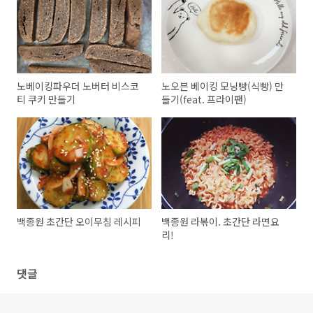
노베이킹파우더 노버터 비스코
노오븐 베이킹 모닝빵(식빵) 만
티 쿠키 만들기
들기(feat. 프라이팬)
백종원 초간단 오이무침 레시피
백종원 라볶이. 초간단 라면요
리!
댓글