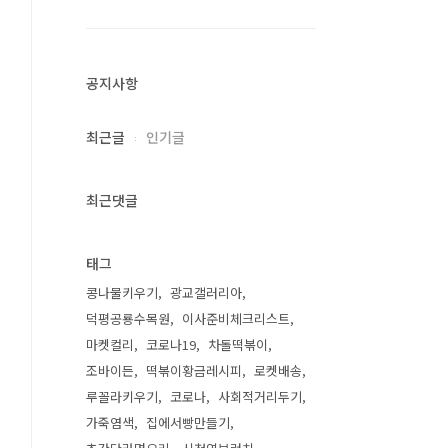
공지사항
최근글
인기글
최근댓글
태그
콩나물키우기
광교갤러리아
덕평공룡수목원
이사준비체크리스트
마켓컬리
코로나19
차돌떡볶이
조바이든
떡볶이황금레시피
로켓배송
루꼴라키우기
코로나
사회적거리두기
가죽염색
집에서빵만들기