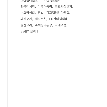
초간단라면요리
시청역브런치
황금레시피
미국대통령
크로와상생지
수요미식회
혼밥
광교갤러리아맛집
파키우기
샌드위치
CU편의점택배
원팬요리
주택청약통장
국내여행
gs편의점택배