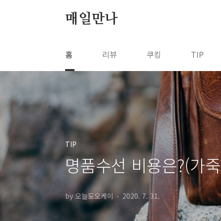
본문 바로가기
매일만나
홈
리뷰
쿠킹
TIP
TIP
명품수선 비용은?(가죽
by 오늘도오케이
2020. 7. 31.