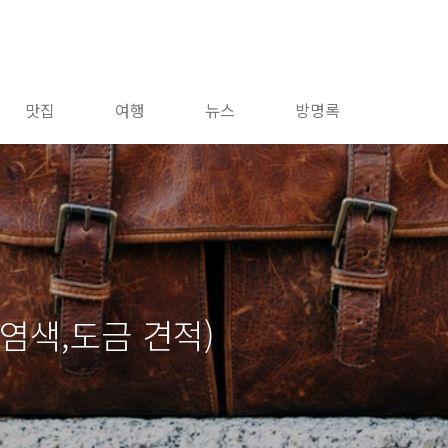
맛집
여행
뉴스
방명록
염색,도금 견적)