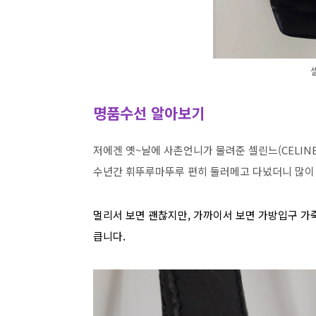
명품수선 알아보기
저에겐 옛~날에 사촌언니가 물려준 셀린느(CELIN
수년간 휘뚜루마뚜루 편히 둘러메고 다녔더니 많이
멀리서 보면 괜찮지만, 가까이서 보면 가방입구 가
큽니다.