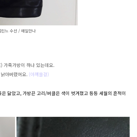
셀린느 수선 / 매일만나
E) 가죽가방이 하나 있는데요.
 낡아버렸어요.
(아껴쓸걸)
죽은 닳았고, 가방끈 고리/버클은 색이 벗겨졌고 등등 세월의 흔적이