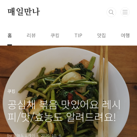
본문 바로가기
매일만나
홈
리뷰
쿠킹
TIP
맛집
여행
쿠킹
공심채 볶음 맛있어요 레시
피/맛/효능도 알려드려요!
by 오늘도오케이
2020. 10. 4.