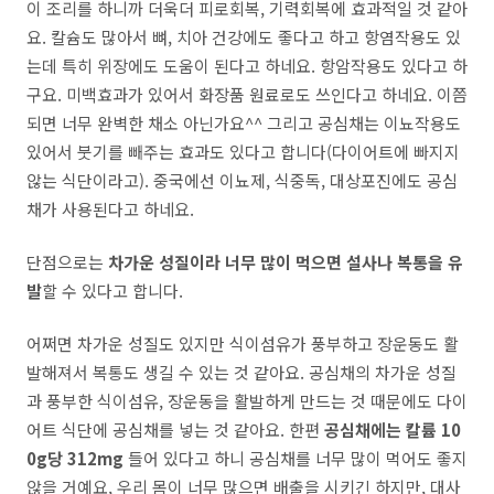
이 조리를 하니까 더욱더 피로회복, 기력회복에 효과적일 것 같아
요. 칼슘도 많아서 뼈, 치아 건강에도 좋다고 하고 항염작용도 있
는데 특히 위장에도 도움이 된다고 하네요. 항암작용도 있다고 하
구요. 미백효과가 있어서 화장품 원료로도 쓰인다고 하네요. 이쯤
되면 너무 완벽한 채소 아닌가요^^ 그리고 공심채는 이뇨작용도
있어서 붓기를 빼주는 효과도 있다고 합니다(다이어트에 빠지지
않는 식단이라고). 중국에선 이뇨제, 식중독, 대상포진에도 공심
채가 사용된다고 하네요.
단점으로는
차가운 성질이라 너무 많이 먹으면 설사나 복통을 유
발
할 수 있다고 합니다.
어쩌면 차가운 성질도 있지만 식이섬유가 풍부하고 장운동도 활
발해져서 복통도 생길 수 있는 것 같아요. 공심채의 차가운 성질
과 풍부한 식이섬유, 장운동을 활발하게 만드는 것 때문에도 다이
어트 식단에 공심채를 넣는 것 같아요. 한편
공심채에는 칼륨 10
0g당 312mg
들어 있다고 하니 공심채를 너무 많이 먹어도 좋지
않을 거예요, 우리 몸이 너무 많으면 배출을 시키긴 하지만, 대사