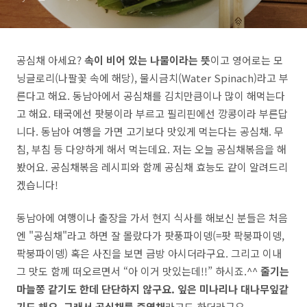
공심채 아세요?
속이 비어 있는 나물이라는 뜻
이고 영어로는 모
닝글로리(나팔꽃 속에 해당), 물시금치(Water Spinach)라고 부
른다고 해요. 동남아에서 공심채를 김치만큼이나 많이 해먹는다
고 해요. 태국에선 팟붕이라 부르고 필리핀에선 깡콩이라 부른답
니다. 동남아 여행을 가면 고기보다 맛있게 먹는다는 공심채. 무
침, 부침 등 다양하게 해서 먹는데요. 저는 오늘 공심채볶음을 해
봤어요. 공심채볶음 레시피와 함께 공심채 효능도 같이 알려드리
겠습니다!
동남아에 여행이나 출장을 가서 현지 식사를 해보신 분들은 처음
엔 "공심채"라고 하면 잘 몰랐다가 팟풍파이뎅(=팟 팍붕파이뎅,
팍붕파이뎅) 혹은 사진을 보면 금방 아시더라구요. 그리고 이내
그 맛도 함께 떠오르면서 “아 이거 맛있는데!!” 하시죠.^^
줄기는
마늘쫑 같기도 한데 단단하지 않구요. 잎은 미나리나 대나무잎같
기도 해요. 그래서 공심채를 죽엽채
라고도 하더라구요.