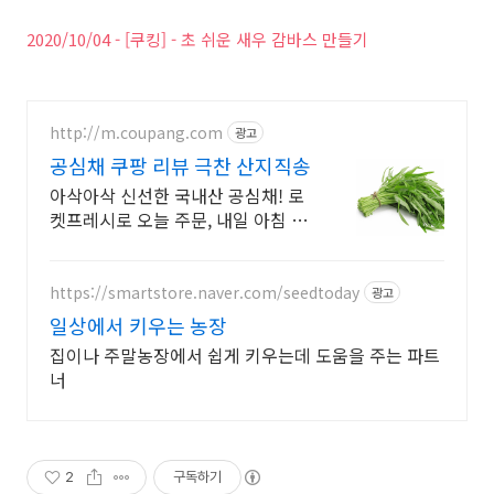
2020/10/04 - [쿠킹] - 초 쉬운 새우 감바스 만들기
http://m.coupang.com
광고
공심채 쿠팡 리뷰 극찬 산지직송
아삭아삭 신선한 국내산 공심채! 로
켓프레시로 오늘 주문, 내일 아침 식
탁에! 베트남 현지 맛 그대로! 입맛
없는 신랑도 밥 두그릇 비우는 마성
의 공심채.
https://smartstore.naver.com/seedtoday
광고
일상에서 키우는 농장
집이나 주말농장에서 쉽게 키우는데 도움을 주는 파트
너
2
구독하기