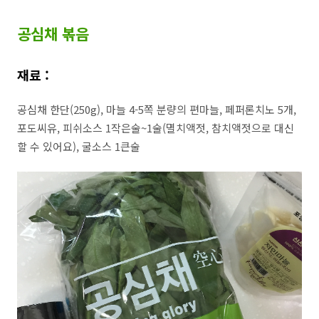
공심채 볶음
재료 :
공심채 한단(250g), 마늘 4-5쪽 분량의 편마늘, 페퍼론치노 5개,
포도씨유, 피쉬소스 1작은술~1술(멸치액젓, 참치액젓으로 대신
할 수 있어요), 굴소스 1큰술