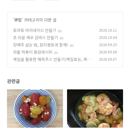
'
쿠킹
' 카테고리의 다른 글
토마토 마리네이드 만들기
2020.10.11
(0)
초 쉬운 새우 감바스 만들기
2020.10.04
(0)
양배추 삶는 법, 참치쌈장과 함께!
2020.09.25
(4)
차돌 떡볶이 황금레시피
2020.09.08
(0)
케일을 활용한 해독주스 만들기(케일효능, 케일
2020.09.07
주스 레시피)
(0)
관련글