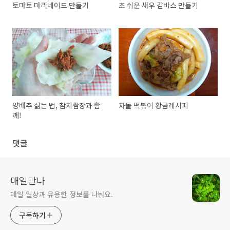
토마토 마리네이드 만들기
초 쉬운 새우 감바스 만들기
양배추 삶는 법, 참치쌈장과 함
차돌 떡볶이 황금레시피
께!
댓글
매일만나
매일 일상과 유용한 정보를 나눠요.
구독하기