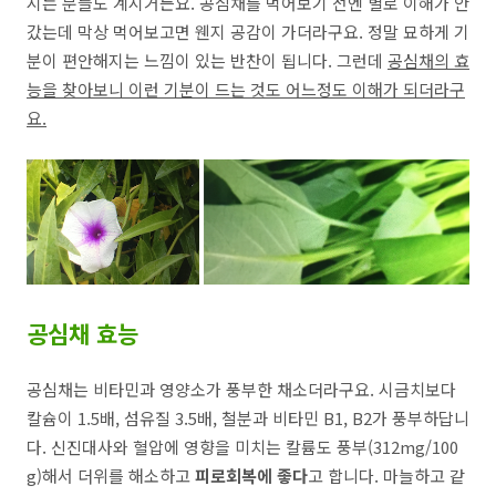
시는 분들도 계시거든요. 공심채를 먹어보기 전엔 별로 이해가 안
갔는데 막상 먹어보고면 웬지 공감이 가더라구요. 정말 묘하게 기
분이 편안해지는 느낌이 있는 반찬이 됩니다. 그런데
공심채의 효
능을 찾아보니 이런 기분이 드는 것도 어느정도 이해가 되더라구
요.
공심채 효능
공심채는 비타민과 영양소가 풍부한 채소더라구요. 시금치보다
칼슘이 1.5배, 섬유질 3.5배, 철분과 비타민 B1, B2가 풍부하답니
다. 신진대사와 혈압에 영향을 미치는 칼륨도 풍부(312mg/100
g)해서 더위를 해소하고
피로회복에 좋다
고 합니다. 마늘하고 같