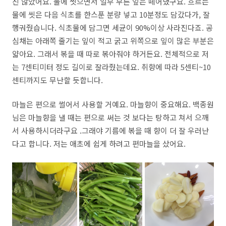
진 않았어요. 물에 씻으면서 일부 무른 잎은 떼어냈구요. 흐르는
물에 씻은 다음 식초를 한스푼 분량 넣고 10분정도 담갔다가, 잘
행궈줬습니다. 식초물에 담그면 세균이 90%이상 사라진다죠. 공
심채는 아래쪽 줄기는 잎이 적고 굵고 위쪽으로 잎이 많은 부분은
얇아요. 그래서 볶을 때 따로 볶아줘야 하거든요. 전체적으로 저
는 7센티미터 정도 길이로 잘라줬는데요. 취향에 따라 5센티~10
센티까지도 무난할 듯합니다.
마늘은 편으로 썰어서 사용할 거예요. 마늘향이 중요해요. 백종원
님은 마늘향을 낼 때는 편으로 써는 것 보다는 탕하고 쳐서 으깨
서 사용하시더라구요 .그래야 기름에 볶을 때 향이 더 잘 우러난
다고 합니다. 저는 애초에 쉽게 하려고 편마늘을 샀어요.