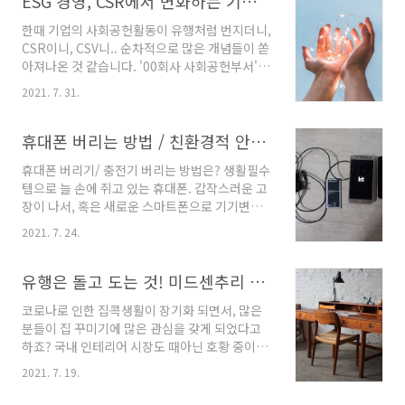
ESG 경영, CSR에서 변화하는 기업 사회공헌 방향은?
인하고, 선불/착불 중 결제방법을 선택합니다. ⑥
시되는 전시회가 예술의 전당에서 진행되고 있어
입력한 ..
한때 기업의 사회공헌활동이 유행처럼 번지더니,
관심을 갖게 되었습니다. 파리 국립피카소미술관
CSR이니, CSV니.. 순차적으로 많은 개념들이 쏟
소장걸작전 'Picasso, Into the myth' | 예술의
아져나온 것 같습니다. '00회사 사회공헌부서' 이
전당 한가람미술관 | ~2021.8.29 피카소전, 피카
름이 어느 순간 '00회사 CSV부서'로 바뀌는 경우
소 탄생 140주년 특별전 전시기간 ~2021.8.29
2021. 7. 31.
를 보면서 실감했던 것 같아요. 2021년, 이제는
(월요일 휴관) 화요일~일요일 10:00~19:00 전시
명실공히 ESG가 대세라는데요. 일반적인 ESG
장소 예술의전당 한가람미술관 홈페이지
의 사전적 설명은 이미 온라인 상에서 쉽게 찾아
휴대폰 버리는 방법 / 친환경적 안전 폐기하기
https..
볼 수 있으니, CSR → CSV → ESG로 이어지는
휴대폰 버리기/ 충전기 버리는 방법은? 생활필수
흐름이 궁금해 비교하며 살펴보았습니다. CSR,
템으로 늘 손에 쥐고 있는 휴대폰. 갑작스러운 고
CSV, 그리고 ESG CSR CSV ESG 정의
장이 나서, 혹은 새로운 스마트폰으로 기기변경
Corporate Social Responsibility Creating
을 하게 되면서 집에서 잠자게 된 휴대폰 공기기
Shared Value Environment, Social,
2021. 7. 24.
들이 흔한데요. 오래된 휴대폰들을 정리하고 싶
Governance 선행을 통해 사회에 기업의 이윤
어서, 바르게 폐기하는 법을 알아보게 되었습니
을 환원 기업활동 자체를 통해..
다. 휴대폰 본체 뿐 아니라, 충전기, 배터리까지..
유행은 돌고 도는 것! 미드센추리 모던 가구/경수진 인테리어/경수진 가구 브랜드
줄줄이 그냥 쓰레기통에 버리자니 뭔가 환경오염
코로나로 인한 집콕생활이 장기화 되면서, 많은
에 일조하는 것 같아 못하겠고.. ▶폐휴대폰의 중
분들이 집 꾸미기에 많은 관심을 갖게 되었다고
금속과 유해물질로 인해 환경 오염이 발생하고
하죠? 국내 인테리어 시장도 때아닌 호황 중이라
자원순환의 기회가 사라짐! 떨어트려 깨지거나
고 하는데요, 오늘은 얼마전 '나혼자산다' 로 인해
고장난 공기기라면 중고로 파는 것도 불가하고..
2021. 7. 19.
다시한번 주목받고 있는 핫한 '미드센추리 모던
가능하다해도 모르는 사람에게 넘어가는 것이 찜
인테리어'에 대해 소개해 드리려고해요. 덥고 무