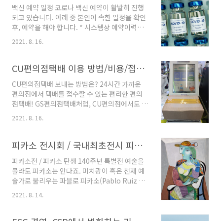
들의 기대가 더욱 큰 것 같아요. 대전 신세계 백화
백신 예약 일정 코로나 백신 예약이 활발히 진행
점 위치 & 오픈일 대전 신세계백화점은 엑스포과
되고 있습니다. 아래 중 본인이 속한 일정을 확인
학공원 부지에 오픈할 예정입니다. 지하5층, 지
후, 예약을 해야 합니다. * 시스템상 예약이력이
상 43층으로 엑스포과학공원 부지 내 사이언스
없거나, 접종이력이 없는 분(대상확대) ○ (예약
콤플렉스에 입점될 예정인데요, 쇼핑공간은 물론
2021. 8. 16.
기간 및 접종백신) 8.2.(월) 20시 ~ 8.18.(수) 18
여가시설, 과학문화체험공간, 5성급 호텔(오도
시, 아스트라제네카 ○ (접종기간 및 접종장소)
마) 등이 함께 위치해 있어 대전지역 최고의 랜드
8.9.(월) ~ 8.25.(수), 위탁의료기관 ○ (예약기
CU편의점택배 이용 방법/비용/접수 불가상품은?
마크가 될것 같네요. 대전 신세계 백화점은 현재
간) 8.5.(목) 20시 ~ 8.21.(토) 18시 ○ (접종기
막바지 오픈준비..
CU편의점택배 보내는 방법은? 24시간 가까운
간/백신) 8.26.(목) ~ 9.30.(목) / 화이자 또는 모
편의점에서 택배를 접수할 수 있는 편리한 편의
더나 ○ (접종대상) 18~49세(주민등록상
점택배! GS편의점택배처럼, CU편의점에서도 택
‘72.1.1. ~’03.12.31. 출생) ※ 지자체 자율접종
배 발송이 가능합니다. 나에게 가까운 편의점이
등 타 대상군으로 기등록한 경우 제외 ○ (백신종
2021. 8. 16.
씨유라면, 성큼성큼 씨유로! 편의점을 쓱~ 훑어
류) mRNA 백신(화이자 또는 모더나) ○ (접종장
보고 택배용 저울이 달린 무인택배기기 앞으로
소) 위..
갑니다. 위 사진처럼 무게를 잴 수 있는 기기인데
피카소 전시회 / 국내최초전시 피카소 그림은?
요. 최저 2,900원부터 무게에 따라 운임이 적용
피카소전 / 피카소 탄생 140주년 특별전 예술을
됩니다. 기기 화면에서 ①회원접수/비회원접수
몰라도 피카소는 안다죠. 미치광이 혹은 천재 예
중 선택하고, ②중량을 측정 후, ③택배 보낼 물
술가로 불리우는 파블로 피카소(Pablo Ruiz y
건의 종류를 선택합니다. (포장이 부실할 경우,
Picasso). 입체주의의 선구자로 수많은 작품을
택배접수가 거부될 수 있어요.) ④받는 사람의 정
2021. 8. 14.
남긴 피카소, (단일작가 미술관으로) 전세계에서
보(주소,전화번호,이름)을 입력하고, 보내는 사
가장 큰 규모의 프랑스 파리 국립피카소미술관이
람의 정보도 입력합니다. ⑤택배비용(운임)을 확
있는데요. 이곳의 소장품들이 국내 최초 단독전