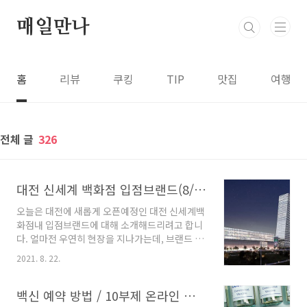
본문 바로가기
매일만나
홈
리뷰
쿠킹
TIP
맛집
여행
전체 글
326
대전 신세계 백화점 입점브랜드(8/22 업데이트)/오픈일 안내
오늘은 대전에 새롭게 오픈예정인 대전 신세계백
화점내 입점브랜드에 대해 소개해드리려고 합니
다. 얼마전 우연히 현장을 지나가는데, 브랜드 간
판이 이미 설치되고 막바지 오픈준비로 분주한
2021. 8. 22.
분위기가 느껴지더라구요. 충청권에서 영업면적,
연면적 모두 가장 큰 규모로 오픈예정으로 기존
대전권은 물론, 세종, 청주를 포함한 충청권 시민
백신 예약 방법 / 10부제 온라인 예약하기