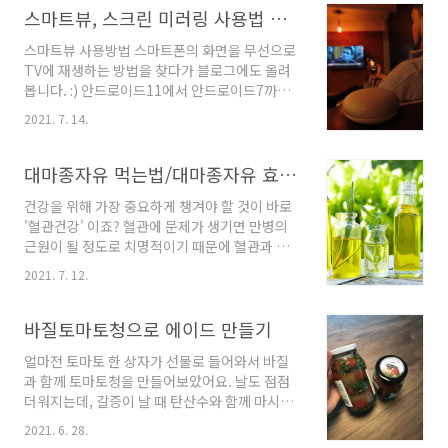
찜하고.. ▶불법 수출된 폐휴대폰 內 개인정보가
료한 요즘, 소소하게라도 집 분위기를 바꾸어보
스마트뷰, 스크린 미러링 사용법 알기
유출될 수 있음! 그래서 제가 실천한 폐기 방법은
고 싶었던 분이라면 주목해 주세요!^^ 미드센추
"초기화 ..
스마트뷰 사용방법 스마트폰의 화면을 무선으로
리 모던 스타일? 미드센추리 모던은 1940~1960
TV에 재생하는 방법을 찾다가 블로그에도 올려
년대에 독일의 바우하우스 스타일과 미국의 인터
봅니다. :) 안드로이드11에서 안드로이드7까지
내셔널 스타일을 기반으로 유행했던 스타일을 일
사용 방법 차이는 없지만, OS종류에 따라 아이콘
컫습니다. 바우하우스는 건축/예술분야에 관심
2021. 7. 14.
디자인은 차이가 있어요. *삼성전자 서비스센터
있는 분들이라면 많이 들어보셨을텐데요, 1919
정보를 참고했습니다. 본인 스마트폰의 OS에 맞
년도 독일 바이마르 지역에 그로피우스라는 건축
는 스마트뷰 기준, TV연결방법을 살펴보면요. 스
대마종자유 먹는법/대마종자유 효능 알려드려요~
가가 설립한 건축조형학교입니다. 바우하우스는
마트뷰_안드로이드 11 / 10 OS 1) 스마트폰 상
나치의 박해로 1..
건강을 위해 가장 중요하게 챙겨야 할 것이 바로
단바를 아래로 내립니다. 2) 알림창에서 'Smart
'혈관건강' 이죠? 혈관에 문제가 생기면 만병의
View' 스마트뷰를 클릭하고 실행합니다. 3) 연결
근원이 될 정도로 치명적이기 때문에 혈관과 혈
할 기기(TV 모델)를 선택합니다. '지금 시작'을
액을 깨끗하게 관리하는 것이 매우 중요한데요.
클릭해줍니다. 이후 TV화면 상단에 스마트폰 닉
2021. 7. 12.
이런 혈관건강을 위해 불포화지방산의 꾸준한 섭
네임이 표시되고, '허용'여부를 묻는 창이 나타나
취는 매우 중요합니다. 불포화지방산은 많이 알
면, TV 리모콘으로 선택해줍니다. 스마트뷰_안
고 계신 것 처럼 혈액 안의 콜레스테롤을 몸 밖으
바질토마토청으로 에이드 만들기
드로이드 9 OS 1) 스마트폰..
로 배출해 내는 역할을 하기 때문에 고지혈증과
얼마전 토마토 한 상자가 선물로 들어와서 바질
같은 혈관질환을 막아주는 역할을 한답니다. 그
과 함께 토마토청을 만들어보았어요. 날도 점점
럼 불포화지방산을 어떻게 섭취하면 좋을까요?
더워지는데, 갈증이 날 때 탄산수와 함께 마시니
오늘은 불포화지방산이 풍부하게 들어있는 '대마
천국이 따로 없더라구요. 오늘은 만들기도 쉽고
종자유'에 대해 소개해 드리려고 합니다. 요즘 건
2021. 6. 28.
이 계절에 자주 손이가게 될 바질토마토청 담그
강에 관심있는 분들이 많이 찾고계신 핫한 건강