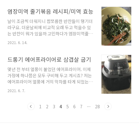
는 법을 알려드릴께요. 바질토마토청 준비물 준
식품이라고도 하는데요, 대마종자유의 효능과 섭
비물은 매우 간단하답니다. 아래 재료만 준비해
염장미역 줄기볶음 레시피/미역 효능
취법에 대해서도 함께 소개해 볼께요. ^^ 대마종
주심 되요. ^^ - 방울 토마토 500g, 바질(한팩),
자유란? '대마' 라..
날이 조금씩 더워지니 짭쪼름한 반찬들이 땡기더
레몬1개, 설탕 454g & 탄산수 (에이드 만들때 필
라구요. 더운날씨에 비교적 오래 두고 먹을수 있
요해요!) 바질토마토청 만들기 1. 바질과 방울토
는 반찬이 뭐가 있을까 고민하다가 염장미역줄기
마토 세척, 레몬 슬라이스 바질을 먼저 깨끗하게
볶음을 해보았어요. 비교적 만들기도 쉽고 고소
씻어 말려주세요. 요즘은 마트에 판매하는 채소
2021. 6. 14.
하면서 짭쪼롬해서 다른 반찬들과 잘 어우러지더
들이 깨끗하게 세척되어 있기는 하지만 가끔씩
라구요. 여러분도 아래 레시피를 참고하셔서 염
흙찌꺼지들이 뭍어나는 경우가 있더라구요~다시
장미역줄기볶음 한번 만들어 보세요~ 미역줄기
드롱기 에어프라이어로 삼겹살 굽기
한번 깨끗하고 꼼꼼하게 세척 후 말려주심 됩니
볶음 준비물 염장미역 양파&당근(채썬것) 마늘
다...
몇년 전 부터 열풍이 불었던 에어프라이어. 이제
들기름 올리고당 맛술 미역줄기볶음 만드는 법 1.
가정에 하나쯤은 모두 구비해 두고 계시죠? 저는
염장미역 씻어 소금기 제거하기 염장된 미역은
에어프라이어 열풍에 거의 막차를 타게 되었는데
보시는 것처럼 소금기가 있어 매우매우 짜답니
요, 우연히 보게 된 통삼겹살 사진 한장 때문이었
다. 그래서 씻어서 소금기를 제거해 주셔야하는
2021. 6. 7.
답니다.ㅎㅎ 노릇노릇하게 에어프라이어안에서
데요, 저는 세번을 바락바락 문질러 씻어주고 약
익어가는 도톰한 삼겹살 사진을 보고 '나도 저걸
15분간 물에 담가 두었어요. 이정도 해도 많이 짠
꼭 해먹어봐야겠어!!' 란 생각으로 구입하게 되었
1
2
3
4
5
6
7
···
28
맛이 나니, 싱겁게 드시는 분들은 더 오래 물에 담
답니다. 그런데, 구너무나도 다양한 브랜드의 제
가두어 염분기를 제거해..
품들이 있어 고민이 좀 되더라구요. 결국 이렇게
저렇게 따져보고 결정하게 된 제품은 드롱기의
IDEALFRY 제품이랍니다. 드롱기 에어프라이어
개봉기 제가 보았던 에어프라이어 중 묵직하고